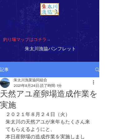
朱太川漁協
​釣り場マップはコチラ→
朱太川漁協パンフレット
記事
朱太川漁業協同組合
2021年8月24日
読了時間: 1分
天然アユ産卵場造成作業を
実施
２０２１年８月２４日（火）
朱太川の天然アユが来年もたくさん来
てもらえるようにと、
本日産卵場の造成作業を実施しまし