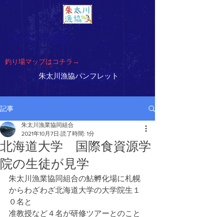
朱太川漁協
​釣り場マップはコチラ→
朱太川漁協パンフレット
記事
朱太川漁業協同組合
2021年10月7日
読了時間: 1分
北海道大学 国際食資源学
院の生徒が見学
朱太川漁業協同組合の鮎孵化場に札幌
からわざわざ北海道大学の大学院生１
０名と
准教授など４名が研修ツアーとのこと