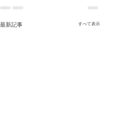
すべて表示
最新記事
アユの友釣り解禁
ヤマメ釣り解禁
月です